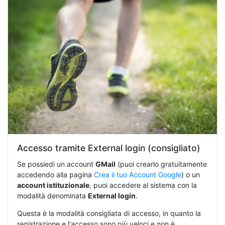
Accesso tramite External login (consigliato)
Se possiedi un account
GMail
(puoi crearlo gratuitamente
accedendo alla pagina
Crea il tuo Account Google
) o un
account istituzionale
, puoi accedere al sistema con la
modalità denominata
External login
.
Questa è la modalità consigliata di accesso, in quanto la
registrazione e l'accesso sono più veloci e non è